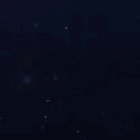
网站首页
公司简介
产品展示
新闻中心
友情链接：
Company 九游平台 2019-2022,
备案号：