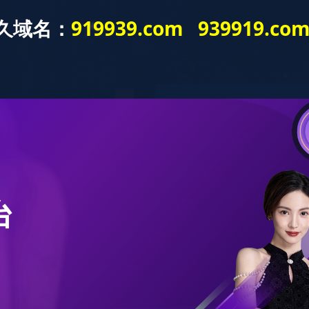
line(中国)
新闻中心
荣誉资质
样