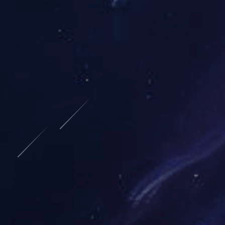
WTF型船用温度调节阀
WTZK船用温度控制器
WLG型船用玻璃管液位
ULB-3型船用双色玻
ULB-3G型船用锅炉
UHZ-511型船用磁
UHZ-512型船用磁
UHZ-515 Ⅰ型船
UHZ-515 Ⅱ型船
磁性浮子液位计用变送器
磁性浮子液位报警开关
UFT型浮筒液位计