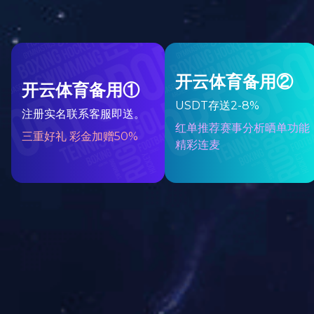
YWK-50-C型舰船
YSZK型船用压力传感
YC-M型船用隔膜式压
特种压力仪表
压力表用阀
YC型舰船用压力表
UHZ-5
YZB型船用压力表组合
YPK-03-C型船用
WLG型船用金属套温度
WSS型船用双金属温度
WTY型船用耐震压力温
WTZ/Q-280船用