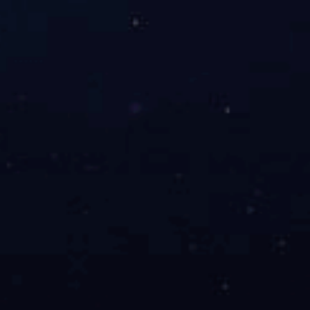
资质荣誉
成功案例
在线留言
联系我们
苏ICP备16067110号-12